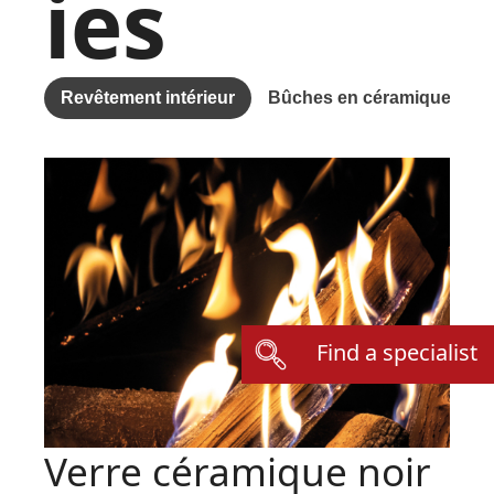
ies
Revêtement intérieur
Bûches en céramique
F
Find a specialist
Verre céramique noir